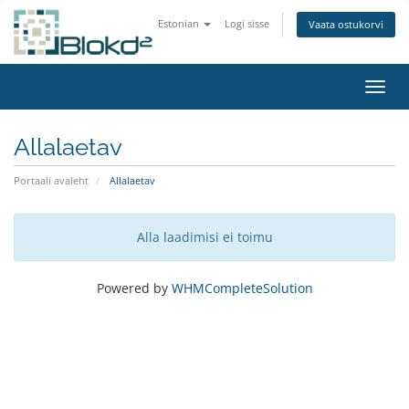
Estonian
Logi sisse
Vaata ostukorvi
Lülit
Allalaetav
Portaali avaleht
Allalaetav
Alla laadimisi ei toimu
Powered by
WHMCompleteSolution