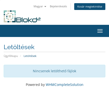
Magyar
Bejelentkezés
Kosár megtekintése
Váltá
Letöltések
Ügyfélkapu
Letöltések
Nincsenek letölthető fájlok
Powered by
WHMCompleteSolution