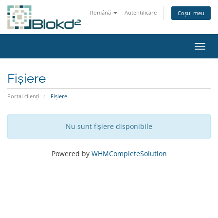
Română
Autentificare
Coșul meu
Navig
Fișiere
Portal clienți
Fișiere
Nu sunt fișiere disponibile
Powered by
WHMCompleteSolution