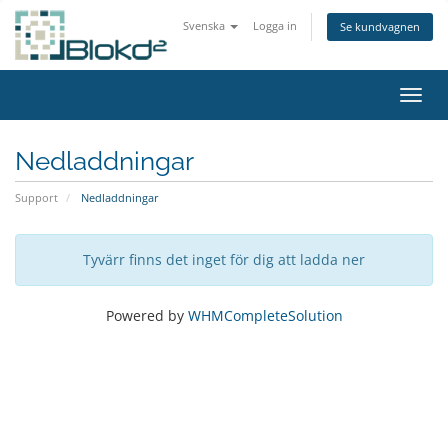
Svenska
Logga in
Se kundvagnen
Växla
Nedladdningar
Support
Nedladdningar
Tyvärr finns det inget för dig att ladda ner
Powered by
WHMCompleteSolution