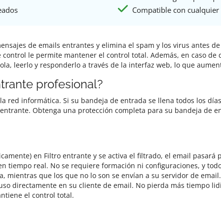
eados
Compatible con cualquier 
s mensajes de emails entrantes y elimina el spam y los virus antes
e control le permite mantener el control total. Además, en caso de 
ola, leerlo y responderlo a través de la interfaz web, lo que aumen
ntrante profesional?
la red informática. Si su bandeja de entrada se llena todos los día
ro entrante. Obtenga una protección completa para su bandeja de e
mente) en Filtro entrante y se activa el filtrado, el email pasará 
en tiempo real. No se requiere formación ni configuraciones, y to
 mientras que los que no lo son se envían a su servidor de email
uso directamente en su cliente de email. No pierda más tiempo li
tiene el control total.