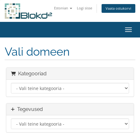
Estonian
Logi sisse
Vaata ostukorvi
Lülit
Vali domeen
Kategooriad
Tegevused