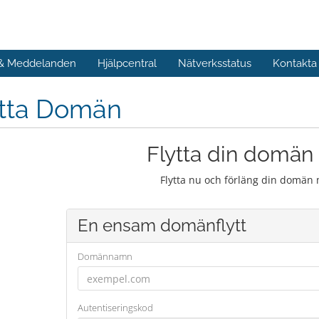
 & Meddelanden
Hjälpcentral
Nätverksstatus
Kontakta
ytta Domän
Flytta din domän t
Flytta nu och förläng din domän 
En ensam domänflytt
Domännamn
Autentiseringskod