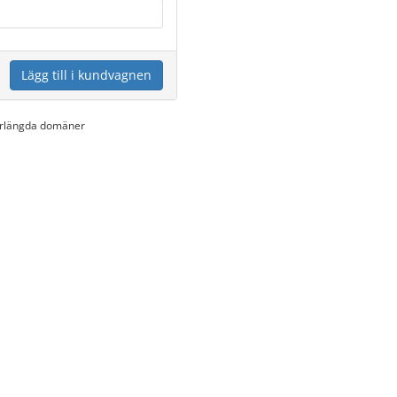
Lägg till i kundvagnen
förlängda domäner