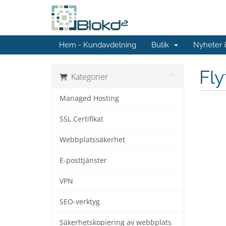
Hem - Kundavdelning
Butik
Nyheter
Fl
Kategorier
Managed Hosting
SSL Certifikat
Webbplatssäkerhet
E-posttjänster
VPN
SEO-verktyg
Säkerhetskopiering av webbplats