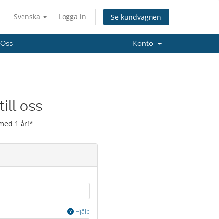
Svenska
Logga in
Se kundvagnen
 Oss
Konto
ill oss
med 1 år!*
Hjälp